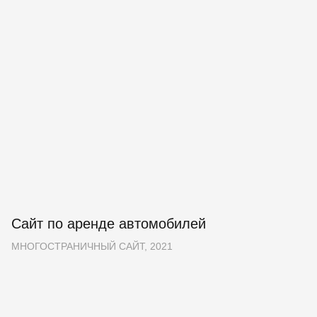
исправляли любые ошибки, а также
предоставляли предложения по моему проекту.
В целом, я бы настоятельно рекомендовал
команду WordSky для помощи в создании вашего
программного приложения. Они выполняют
качественную работу за справедливую цену
и будут упорно трудиться, чтобы воплотить ваше
видение в реальность.
Сайт по аренде автомобилей
МНОГОСТРАНИЧНЫЙ САЙТ, 2021