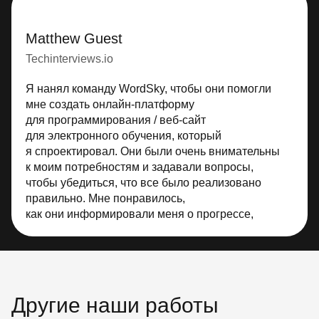
Matthew Guest
Techinterviews.io
Я нанял команду WordSky, чтобы они помогли
мне создать онлайн-платформу
для программирования / веб-сайт
для электронного обучения, который
я спроектировал. Они были очень внимательны
к моим потребностям и задавали вопросы,
чтобы убедиться, что все было реализовано
правильно. Мне понравилось,
как они информировали меня о прогрессе,
достигнутом с помощью 2-недельных спринтов.
Я имел полное представление обо всем,
что они делали. В конце каждого спринта
мы проводили демонстрацию, и каждый раз я
видел значительный прогресс. Они всегда
Другие наши работы
прислушивались к моим отзывам и обязательно